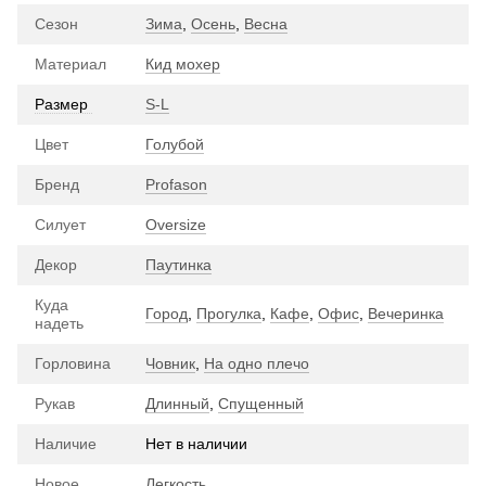
Сезон
Зима
,
Осень
,
Весна
Материал
Кид мохер
Размер
S-L
Цвет
Голубой
Бренд
Profason
Силует
Oversize
Декор
Паутинка
Куда
Город
,
Прогулка
,
Кафе
,
Офис
,
Вечеринка
надеть
Горловина
Човник
,
На одно плечо
Рукав
Длинный
,
Спущенный
Наличие
Нет в наличии
Новое
Легкость