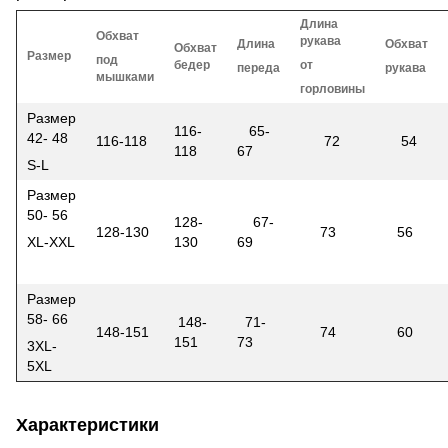
Длина
Обхват
рукава
Длина
Обхват
Обхват
Размер
под
бедер
от
переда
рукава
мышками
горловины
Размер
116-
65-
42- 48
116-118
72
54
118
67
S-L
Размер
50- 56
128-
67-
128-130
73
56
XL-XXL
130
69
Размер
58- 66
148-
71-
148-151
74
60
151
73
3XL-
5XL
Характеристики