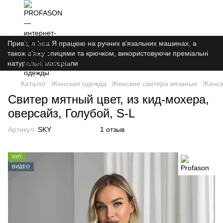
Привіт, я Інга Я працюю на ручних в’язальних машинах, а
також в’яжу спицями та крючком, використовуючи преміальні
натуральні матеріали
Каталог
Женская одежда
Женские свитера вязаные
Женск
Свитер мятный цвет, из кид-мохера,
оверсайз, Голубой, S-L
Артикул:
SKY
1 отзыв
ХИТ
ВИДЕО