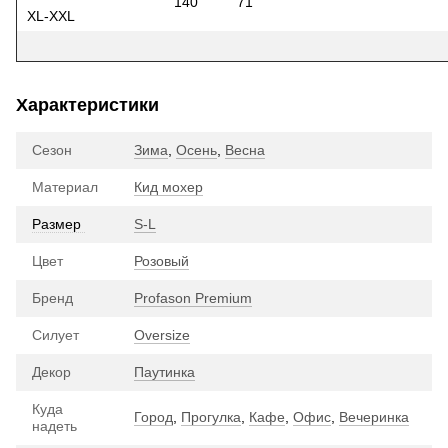
140
71
XL-XXL
Характеристики
Сезон
Зима
,
Осень
,
Весна
Материал
Кид мохер
Размер
S-L
Цвет
Розовый
Бренд
Profason Premium
Силует
Oversize
Декор
Паутинка
Куда
Город
,
Прогулка
,
Кафе
,
Офис
,
Вечеринка
надеть