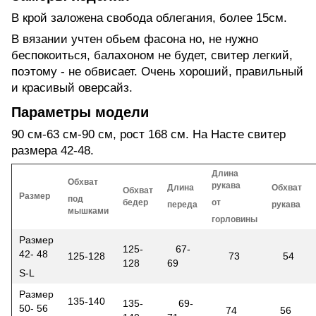
В крой заложена свобода облегания, более 15см.
В вязании учтен обьем фасона но, не нужно
беспокоиться, балахоном не будет, свитер легкий,
поэтому - не обвисает. Очень хороший, правильный
и красивый оверсайз.
Параметры модели
90 см-63 см-90 см, рост 168 см. На Насте свитер
размера 42-48.
Длина
Обхват
рукава
Длина
Обхват
Обхват
Размер
под
бедер
от
переда
рукава
мышками
горловины
Размер
125-
67-
42- 48
125-128
73
54
128
69
S-L
Размер
135-140
135-
69-
50- 56
74
56