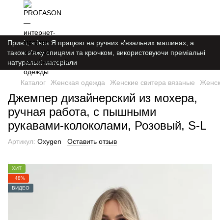
Привіт, я Інга Я працюю на ручних в’язальних машинах, а
також в’яжу спицями та крючком, використовуючи преміальні
натуральні матеріали
Каталог
Женская одежда
Женские свитера вязаные
Женск
Джемпер дизайнерский из мохера,
ручная работа, с пышными
рукавами-колоколами, Розовый, S-L
Артикул:
Oxygen
Оставить отзыв
ХИТ
−48%
ВИДЕО