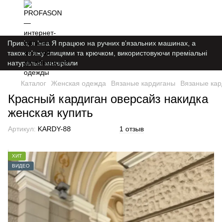
Привіт, я Інга Я працюю на ручних в’язальних машинах, а
також в’яжу спицями та крючком, використовуючи преміальні
натуральні матеріали
Каталог
Женская одежда
Вязаные кардиганы
Вязаные кар
Красный кардиган оверсайз накидка
женская купить
Артикул:
KARDY-88
1 отзыв
ХИТ
ВИДЕО