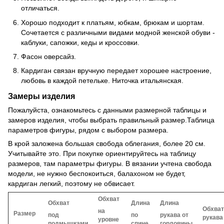
отличаться.
Хорошо подходит к платьям, юбкам, брюкам и шортам.
Сочетается с различными видами модной женской обуви -
каблуки, сапожки, кеды и кроссовки.
Фасон оверсайз.
Кардиган связан вручную передает хорошее настроение,
любовь в каждой петельке. Ниточка итальянская.
Замеры изделия
Пожалуйста, ознакомьтесь с данными размерной таблицы и
замеров изделия, чтобы выбрать правильный размер.Таблица
параметров фигуры, рядом с выбором размера.
В крой заложена большая свобода облегания, более 20 см.
Учитывайте это. При покупке ориентируйтесь на таблицу
размеров, там параметры фигуры. В вязании учтена свобода
модели, не нужно беспокоиться, балахоном не будет,
кардиган легкий, поэтому не обвисает.
Обхват
Обхват
Длина
Длина
Обхват
на
Размер
под
по
рукава от
рукава
уровне
подмышками
спине
горловины