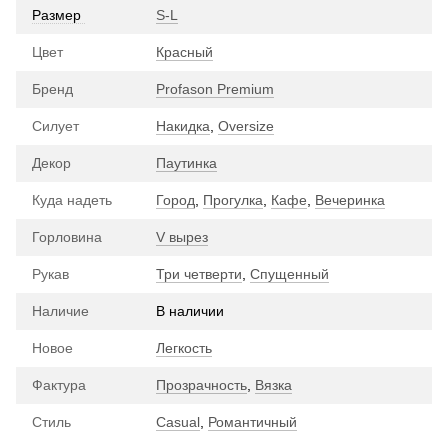
Размер
S-L
Цвет
Красный
Бренд
Profason Premium
Силует
Накидка
,
Oversize
Декор
Паутинка
Куда надеть
Город
,
Прогулка
,
Кафе
,
Вечеринка
Горловина
V вырез
Рукав
Три четверти
,
Спущенный
Наличие
В наличии
Новое
Легкость
Фактура
Прозрачность
,
Вязка
Стиль
Casual
,
Романтичный