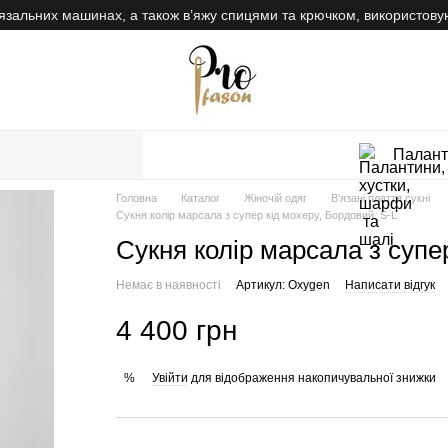
в’язальних машинах, а також в’яжу спицями та крючком, використову
Палант
Головна
Каталог
Жіночій одяг
В'язані плаття сукні
Сукня колір марсала з супер кід мохеру, Бордовий, S-L
Сукня колір марсала з супе
Немає в наявності
Артикул: Oxygen
Написати відгук
4 400 грн
Увійти
для відображення накопичувальної знижки
%