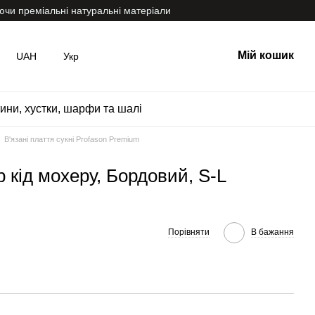
ючи преміальні натуральні матеріали
Мій кошик
UAH
Укр
ини, хустки, шарфи та шалі
В'язані плаття сукні Profason Premium
р кід мохеру, Бордовий, S-L
Порівняти
В бажання