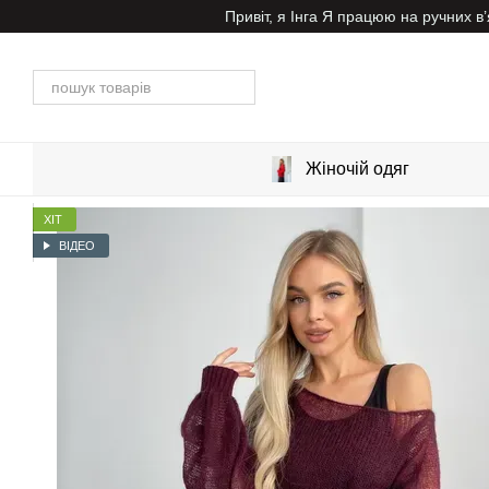
Перейти до основного контенту
Привіт, я Інга Я працюю на ручних 
Жіночій одяг
ХІТ
ВІДЕО