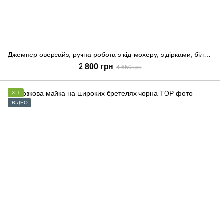
Джемпер оверсайз, ручна робота з кід-мохеру, з дірками, білий, Білий, S-L
2 800 грн
4 650 грн
ХІТ
ВІДЕО