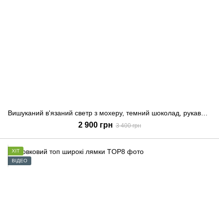
Вишуканий в'язаний светр з мохеру, темний шоколад, рукава дзвони, Коричневий, XL-2XL
2 900 грн
3 400 грн
ХІТ
ВІДЕО