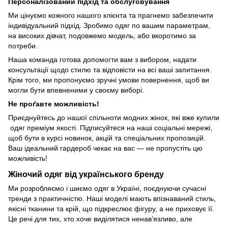
Персоналізований підхід та обслуговування
Ми цінуємо кожного нашого клієнта та прагнемо забезпечити
індивідуальний підхід. Зробимо одяг по вашим параметрам,
на високих дівчат, подовжемо модель, або вкоротимо за
потреби.
Наша команда готова допомогти вам з вибором, надати
консультації щодо стилю та відповісти на всі ваші запитання.
Крім того, ми пропонуємо зручні умови повернення, щоб ви
могли бути впевненими у своєму виборі.
Не проґавте можливість!
Приєднуйтесь до нашої спільноти модних жінок, які вже купили
одяг преміум якості. Підписуйтеся на наші соціальні мережі,
щоб бути в курсі новинок, акцій та спеціальних пропозицій.
Ваш ідеальний гардероб чекає на вас — не пропустіть цю
можливість!
Жіночий одяг від українського бренду
Ми розробляємо і шиємо одяг в Україні, поєднуючи сучасні
тренди з практичністю. Наші моделі мають впізнаваний стиль,
якісні тканини та крій, що підкреслює фігуру, а не приховує її.
Це речі для тих, хто хоче виділятися ненав’язливо, але