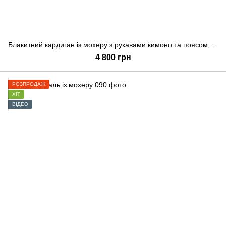
Блакитний кардиган із мохеру з рукавами кимоно та поясом, Блакитний, S-L
4 800 грн
РОЗПРОДАЖ
ХІТ
ВІДЕО