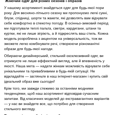
Жіночий одяг для різних сезонів і образів
У нашому асортименті знайдеться одяг для будь-якої пори
року. Для весняно-літнього сезону ми пропонуємо легкі сукні,
блузи, спідниці, шорти та жакети, які дозволять вам відчувати
себе комфортно в спекотну погоду. В осінньо-зимовий період
ми підготували теплі пальта, светри, кардигани, штани та
куртки, які не лише зігріють, а й підкреслять ваш стиль. Кожна
модель розроблена з акцентом на універсальність, тож ви
зможете легко комбінувати речі, створюючи різноманітні
образи для будь-якої нагоди.
Обираючи дизайнерський, стильний єксклюзивний одяг, ви
отримуєте не лише еффектний вигляд, але й впевненість у
якості. Наша мета — надати жінкам можливість відчувати себе
унікальними та привабливими в будь-якій ситуації. Не
відкладайте — загляньте в наш інтернет-магазин і купить свій
ідеальний образ вже сьогодні!
Крім того, ми завжди стежимо за останніми модними
тенденціями, щоб наш асортимент відповідав сучасним
запитам. Від класичних моделей до екстравагантних варіантів
— у нас ви знайдете все, що потрібно для створення
стильного вигляду.