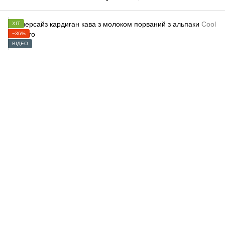
ХІТ
−36%
ВІДЕО