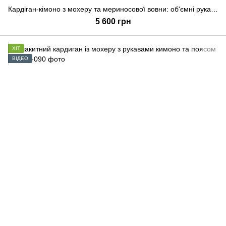
Кардіган-кімоно з мохеру та мериносової вовни: об'ємні рукави “єпископ”, широкий пояс, на запах., Чорний, S-L
5 600 грн
ХІТ
ВІДЕО