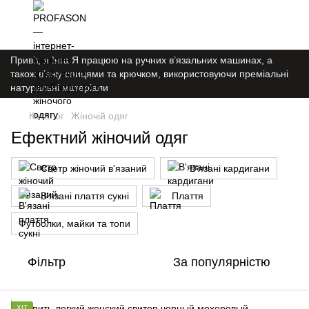
Привіт, я Інга Я працюю на ручних в’язальних машинах, а
також в’яжу спицями та крючком, використовуючи преміальні
натуральні матеріали
Каталог
Жіночій одяг
Ефектний жіночий одяг
Светр жіночий в'язаний
В'язані кардигани
В'язані плаття сукні
Плаття
Футболки, майки та топи
Фільтр
За популярністю
ХІТ