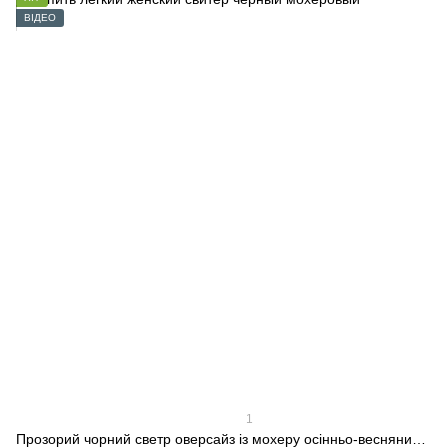
ВІДЕО
1
Прозорий чорний светр оверсайз із мохеру осінньо-весняний, Чорний, S-L