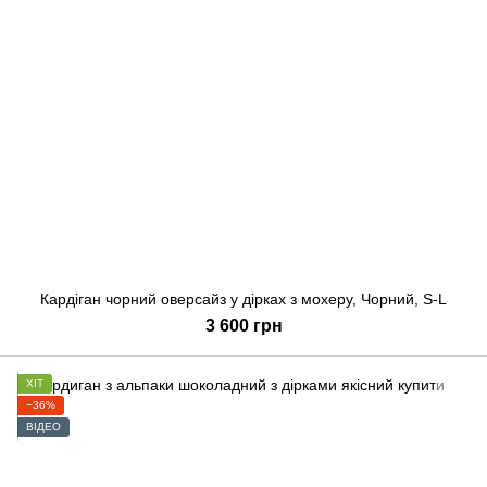
Кардіган чорний оверсайз у дірках з мохеру, Чорний, S-L
3 600 грн
ХІТ
−36%
ВІДЕО