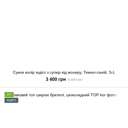
Сукня колір індіго з супер кід мохеру, Темно-синій, S-L
3 400 грн
4 400 грн
ХІТ
ВІДЕО