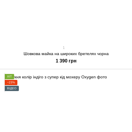
1
Шовкова майка на широких бретелях чорна
1 390 грн
ХІТ
−23%
ВІДЕО