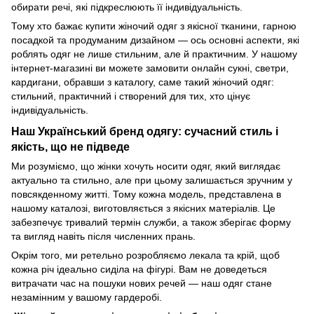
обирати речі, які підкреслюють її індивідуальність.
Тому хто бажає купити жіночий одяг з якісної тканини, гарною
посадкой та продуманим дизайном — ось основні аспекти, які
роблять одяг не лише стильним, але й практичним. У нашому
інтернет-магазині ви можете замовити онлайн сукні, светри,
кардигани, обравши з каталогу, саме такий жіночий одяг:
стильний, практичний і створений для тих, хто цінує
індивідуальність.
Наш Український бренд одягу: сучасний стиль і
якість, що не підведе
Ми розуміємо, що жінки хочуть носити одяг, який виглядає
актуально та стильно, але при цьому залишається зручним у
повсякденному житті. Тому кожна модель, представлена в
нашому каталозі, виготовляється з якісних матеріалів. Це
забезпечує тривалий термін служби, а також зберігає форму
та вигляд навіть після численних прань.
Окрім того, ми ретельно розробляємо лекала та крій, щоб
кожна річ ідеально сиділа на фігурі. Вам не доведеться
витрачати час на пошуки нових речей — наш одяг стане
незамінним у вашому гардеробі.