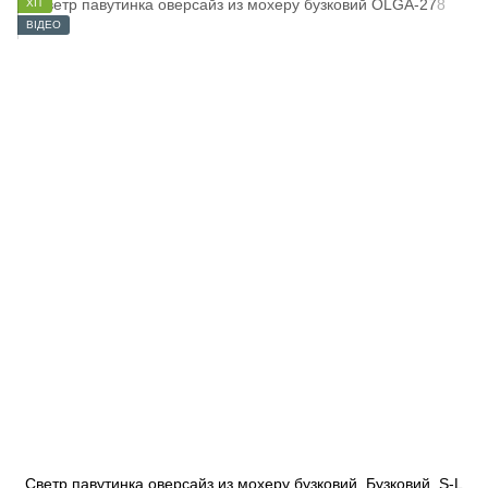
ХІТ
ВІДЕО
Светр павутинка оверсайз из мохеру бузковий, Бузковий, S-L