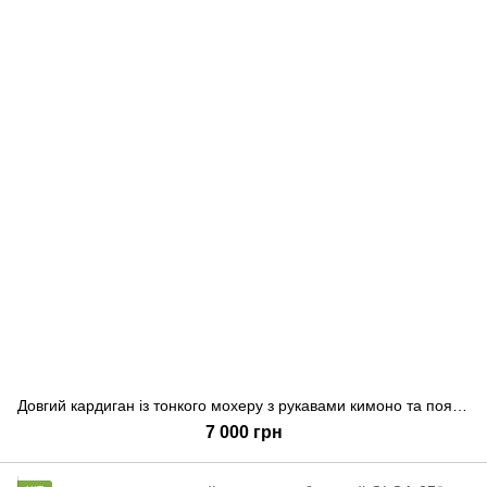
Довгий кардиган із тонкого мохеру з рукавами кимоно та поясом., Білий, S-L
7 000 грн