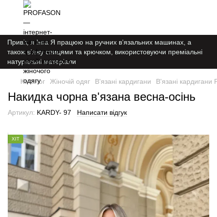
Привіт, я Інга Я працюю на ручних в’язальних машинах, а
також в’яжу спицями та крючком, використовуючи преміальні
натуральні матеріали
Каталог
Жіночій одяг
В'язані кардигани
В'язані кардигани 
Накидка чорна в'язана весна-осінь
Артикул:
KARDY- 97
Написати відгук
ХІТ