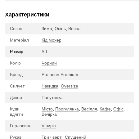
Характеристики
Сезон
Зима
,
Осінь
,
Весна
Матеріал
Кід мохер
Розмір
S-L
Колір
Чорний
Бренд
Profason Premium
Силует
Накидка
,
Oversize
Декор
Павутинка
Куди
Місто
,
Прогулянка
,
Весілля
,
Кафе
,
Офіс
,
вдягти
Вечірка
Горловина
V виріз
Рукав
Три чверті
,
Спущений