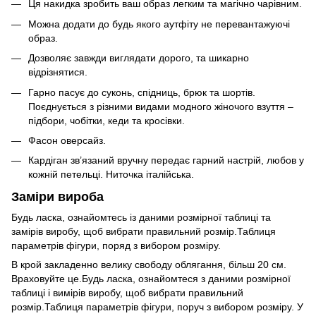
Ця накидка зробить ваш образ легким та магічно чарівним.
Можна додати до будь якого аутфіту не перевантажуючі
образ.
Дозволяє завжди виглядати дорого, та шикарно
відрізнятися.
Гарно пасує до суконь, спідниць, брюк та шортів.
Поєднується з різними видами модного жіночого взуття –
підбори, чобітки, кеди та кросівки.
Фасон оверсайз.
Кардіган зв’язаний вручну передає гарний настрій, любов у
кожній петельці. Ниточка італійська.
Заміри вироба
Будь ласка, ознайомтесь із даними розмірної таблиці та
замірів виробу, щоб вибрати правильний розмір.Таблиця
параметрів фігури, поряд з вибором розміру.
В крой закладенно велику свободу облягання, більш 20 см.
Враховуйте це.Будь ласка, ознайомтеся з даними розмірної
таблиці і вимірів виробу, щоб вибрати правильний
розмір.Таблиця параметрів фігури, поруч з вибором розміру. У