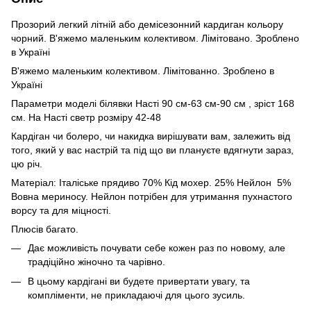
Прозорий легкий літній або демісезонний кардиган кольору
чорний. В'яжемо маленьким колективом. Лімітовано. Зроблено
в Україні
В'яжемо маленьким колективом. Лімітованно. Зроблено в
Україні
Параметри моделі білявки Насті 90 см-63 см-90 см , зріст 168
см. На Насті светр розміру 42-48
Кардіган чи болеро, чи накидка вирішувати вам, залежить від
того, який у вас настрій та під що ви плануєте вдягнути зараз,
цю річ.
Матеріал: Італіське прядиво 70% Кід мохер. 25% Нейлон 5%
Вовна мериносу. Нейлон потрібен для утримання пухнастого
ворсу та для міцності.
Плюсів багато.
Дає можливість почувати себе кожен раз по новому, але
традіційно жіночно та чарівно.
В цьому кардігані ви будете привертати увагу, та
компліменти, не прикладаючі для цього зусиль.