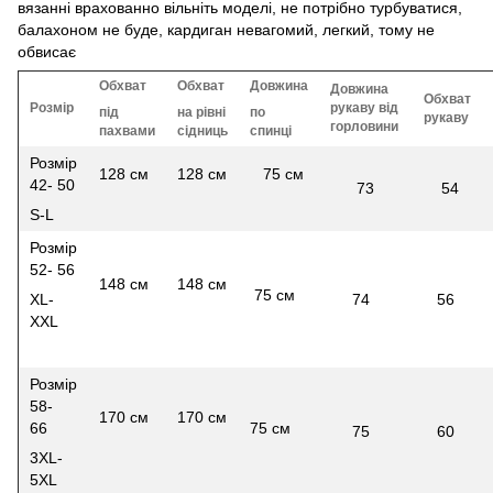
вязанні врахованно вільніть моделі, не потрібно турбуватися,
балахоном не буде, кардиган невагомий, легкий, тому не
обвисає
Обхват
Обхват
Довжина
Довжина
Обхват
Розмір
рукаву від
під
на рівні
по
рукаву
горловини
пахвами
сідниць
спинці
Розмір
128 см
128 см
75 см
42- 50
73
54
S-L
Розмір
52- 56
148 см
148 см
75 см
XL-
74
56
XXL
Розмір
58-
170 см
170 см
66
75 см
75
60
3XL-
5XL