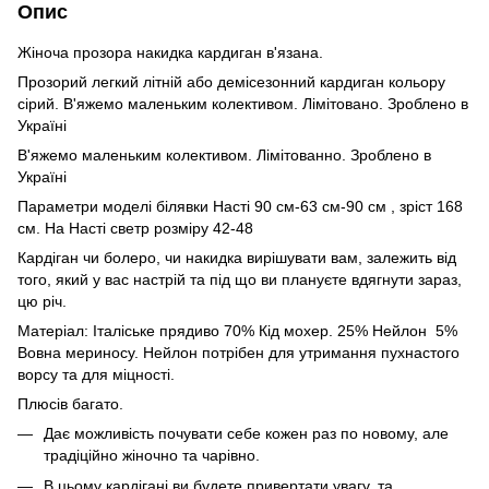
Опис
Жіноча прозора накидка кардиган в'язана.
Прозорий легкий літній або демісезонний кардиган кольору
сірий. В'яжемо маленьким колективом. Лімітовано. Зроблено в
Україні
В'яжемо маленьким колективом. Лімітованно. Зроблено в
Україні
Параметри моделі білявки Насті 90 см-63 см-90 см , зріст 168
см. На Насті светр розміру 42-48
Кардіган чи болеро, чи накидка вирішувати вам, залежить від
того, який у вас настрій та під що ви плануєте вдягнути зараз,
цю річ.
Матеріал: Італіське прядиво 70% Кід мохер. 25% Нейлон 5%
Вовна мериносу. Нейлон потрібен для утримання пухнастого
ворсу та для міцності.
Плюсів багато.
Дає можливість почувати себе кожен раз по новому, але
традіційно жіночно та чарівно.
В цьому кардігані ви будете привертати увагу, та