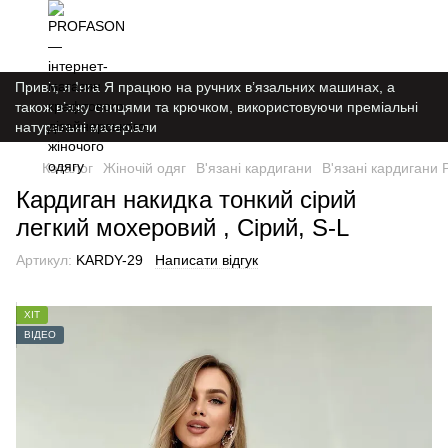
Привіт, я Інга Я працюю на ручних в’язальних машинах, а
також в’яжу спицями та крючком, використовуючи преміальні
натуральні матеріали
Каталог
Жіночій одяг
В'язані кардигани
В'язані кардигани 
Кардиган накидка тонкий сірий
легкий мохеровий , Сірий, S-L
Артикул:
KARDY-29
Написати відгук
ХІТ
ВІДЕО