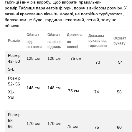
таблиці і вимірів виробу, щоб вибрати правильний
розмір.Таблиця параметрів фігури, поруч з вибором розміру. У
вязанні врахованно вільніть моделі, не потрібно турбуватися,
балахоном не буде, кардиган невагомий, легкий, тому не
обвисає.
Обхват
Обхват
Довжина
Довжина
Обхват
Розмір
рукаву від
під
на рівні
по
рукаву
горловини
пахвами
сідниць
спинці
Розмір
128 см
128 см
75 см
42- 50
73
54
S-L
Розмір
52- 56
148 см
148 см
75 см
XL-
74
56
XXL
Розмір
58-
170 см
170 см
66
75 см
75
60