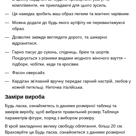
компліменти, не прикладаючі для цього зусиль.
Ця накидка зробить ваш образ легким та магічно чарівним.
Можна додати до будь якого аутфіту не перевантажуючі
образ.
Дозволяє завжди виглядати дорого, та шикарно
відрізнятися.
Гарно пасує до суконь, спідниць, брюк та шортів.
Поєднується з різними видами модного жіночого взуття –
підбори, чобітки, кеди та кросівки.
Фасон оверсайз.
Кардіган зв’язаний вручну передає гарний настрій, любов у
кожній петельці. Ниточка італійська.
Заміри вироба
Будь ласка, ознайомтесь із даними розмірної таблиці та
замірів виробу, щоб вибрати правильний розмір.Таблиця
параметрів фігури, поряд з вибором розміру.
В крой закладенно велику свободу облягання, більш 20 см.
Враховуйте це.Будь ласка, ознайомтеся з даними розмірної