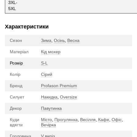
3XL-
5XL
Характеристики
Сезон
Зима
,
Осінь
,
Весна
Матеріал
Кід мохер
Розмір
S-L
Колір
Сірий
Бренд
Profason Premium
Силует
Накидка
,
Oversize
Декор
Павутинка
Куди
Місто
,
Прогулянка
,
Весілля
,
Кафе
,
Офіс
,
вдягти
Вечірка
Горловина
V виріз