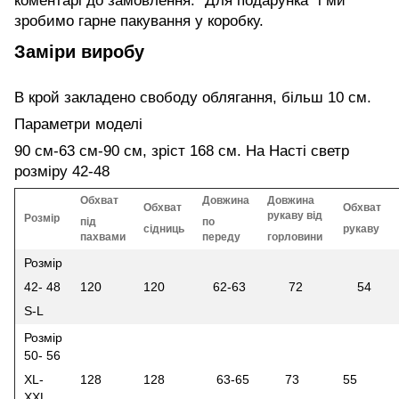
коментарі до замовлення: "Для подарунка" і ми
зробимо гарне пакування у коробку.
Заміри виробу
В крой закладено свободу облягання, більш 10 см.
Параметри моделі
90 см-63 см-90 см, зріст 168 см. На Насті светр
розміру 42-48
Обхват
Довжина
Довжина
Обхват
Обхват
рукаву від
Розмір
під
по
сідниць
рукаву
пахвами
переду
горловини
Розмір
42- 48
120
120
62-63
72
54
S-L
Розмір
50- 56
XL-
128
128
63-65
73
55
XXL