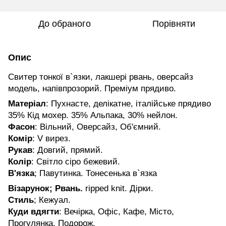
До обраного
Порівняти
Опис
Свитер тонкої в`язки, лакшері рвань, оверсайз
модель, напівпрозорий. Преміум прядиво.
Матеріал
: Пухнасте, делікатне, італійське прядиво
35% Кід мохер. 35% Альпака, 30% нейлон.
Фасон
: Вільний, Оверсайз, Об'ємний.
Комір
: V вирез.
Рукав
: Довгий, прямий.
Колір
: Світло сіро бежевий.
В'язка
; Павутинка. Тонесенька в`язка
Візарунок; Рвань.
ripped knit. Дірки.
Стиль
; Кежуал.
Куди вдягти
: Вечірка, Офіс, Кафе, Місто,
Прогулянка, Подорож.