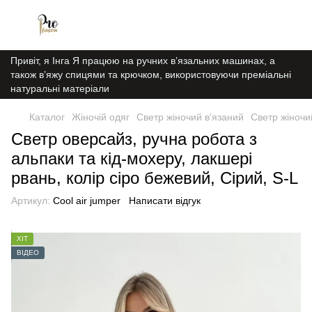
Привіт, я Інга Я працюю на ручних в’язальних машинах, а
також в’яжу спицями та крючком, використовуючи преміальні
натуральні матеріали
Каталог
Жіночій одяг
Светр жіночий в'язаний
Светр жіночи
Светр оверсайз, ручна робота з
альпаки та кід-мохеру, лакшері
рвань, колір сіро бежевий, Сірий, S-L
Артикул:
Cool air jumper
Написати відгук
ХІТ
ВІДЕО